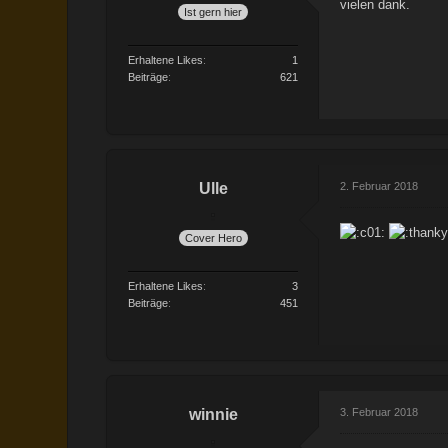
vielen dank.
Ist gern hier
Erhaltene Likes
1
Beiträge
621
Ulle
2. Februar 2018
Cover Hero
Erhaltene Likes
3
Beiträge
451
winnie
3. Februar 2018