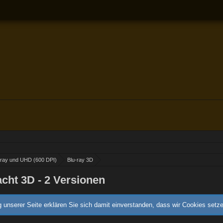
-ray und UHD (600 DPI)
Blu-ray 3D
cht 3D - 2 Versionen
 unserer Seite erklären Sie sich damit einverstanden, dass wir Cookies setz