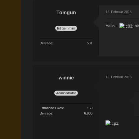
Tomgun
12. Februar 2018
Hallo...
bit
Ist gern hier
Beiträge
531
winnie
12. Februar 2018
Administrator
Erhaltene Likes
150
Beiträge
6.805