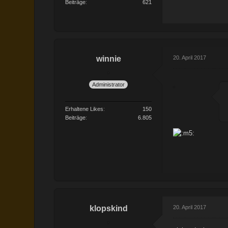
Beiträge
621
winnie
20. April 2017
Administrator
Erhaltene Likes
150
Beiträge
6.805
klopskind
20. April 2017