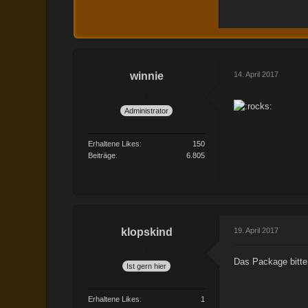
winnie
14. April 2017
Administrator
Erhaltene Likes
150
Beiträge
6.805
klopskind
19. April 2017
Das Package bitte
Ist gern hier
Erhaltene Likes
1