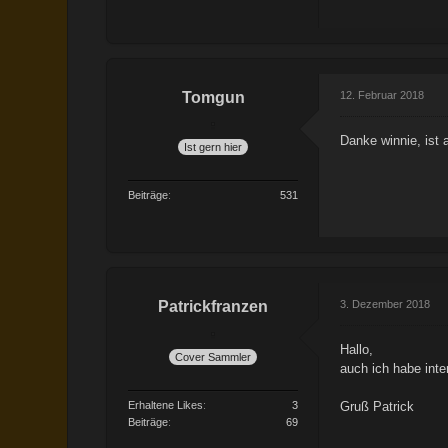
Tomgun
12. Februar 2018
Danke winnie, is
Ist gern hier
Beiträge
531
Patrickfranzen
3. Dezember 2018
Hallo,
Cover Sammler
auch ich habe int
Erhaltene Likes
3
Gruß Patrick
Beiträge
69