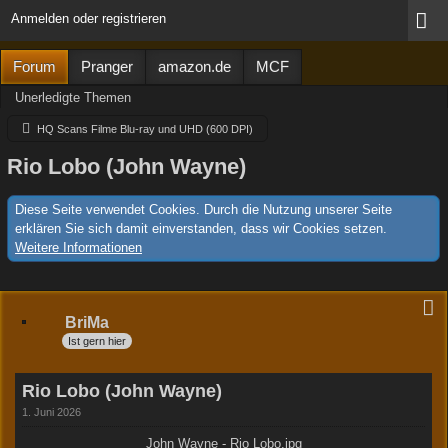
Anmelden oder registrieren
Forum
Pranger
amazon.de
MCF
Unerledigte Themen
HQ Scans Filme Blu-ray und UHD (600 DPI)
Rio Lobo (John Wayne)
Diese Seite verwendet Cookies. Durch die Nutzung unserer Seite
erklären Sie sich damit einverstanden, dass wir Cookies setzen.
Weitere Informationen
BriMa
Ist gern hier
Rio Lobo (John Wayne)
1. Juni 2026
John Wayne - Rio Lobo.jpg