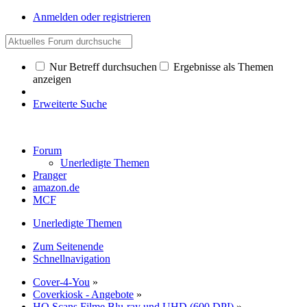
Anmelden oder registrieren
Nur Betreff durchsuchen
Ergebnisse als Themen
anzeigen
Erweiterte Suche
Forum
Unerledigte Themen
Pranger
amazon.de
MCF
Unerledigte Themen
Zum Seitenende
Schnellnavigation
Cover-4-You
»
Coverkiosk - Angebote
»
HQ Scans Filme Blu-ray und UHD (600 DPI)
»