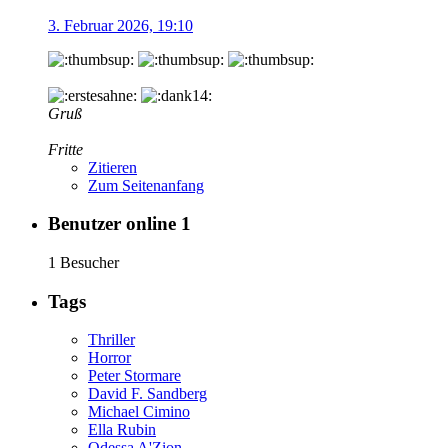
3. Februar 2026, 19:10
Gruß
Fritte
Zitieren
Zum Seitenanfang
Benutzer online
1
1 Besucher
Tags
Thriller
Horror
Peter Stormare
David F. Sandberg
Michael Cimino
Ella Rubin
Odessa A'Zion