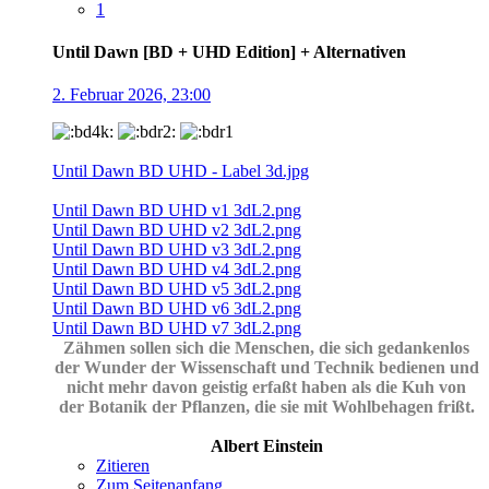
1
Until Dawn [BD + UHD Edition] + Alternativen
2. Februar 2026, 23:00
Until Dawn BD UHD - Label 3d.jpg
Until Dawn BD UHD v1 3dL2.png
Until Dawn BD UHD v2 3dL2.png
Until Dawn BD UHD v3 3dL2.png
Until Dawn BD UHD v4 3dL2.png
Until Dawn BD UHD v5 3dL2.png
Until Dawn BD UHD v6 3dL2.png
Until Dawn BD UHD v7 3dL2.png
Zähmen sollen sich die Menschen, die sich gedankenlos
der Wunder der Wissenschaft und Technik bedienen und
nicht mehr davon geistig erfaßt haben als die Kuh von
der Botanik der Pflanzen, die sie mit Wohlbehagen frißt.
Albert Einstein
Zitieren
Zum Seitenanfang