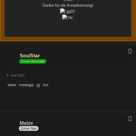
Danke für die Annerkennung!
SoulStar
Cover-Illustrator
6. Juni 2022
:wow: :meeega: :gj: :tur:
Matze
Cover Star