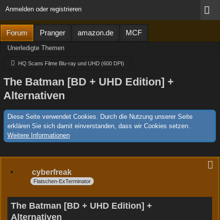
Anmelden oder registrieren
Forum
Pranger
amazon.de
MCF
Unerledigte Themen
HQ Scans Filme Blu-ray und UHD (600 DPI)
The Batman [BD + UHD Edition] +
Alternativen
Diese Seite verwendet Cookies. Durch die Nutzung unserer Seite
erklären Sie sich damit einverstanden, dass wir Cookies setzen.
Weitere Informationen
cyberfreak
Flatschen-ExTerminator
The Batman [BD + UHD Edition] +
Alternativen