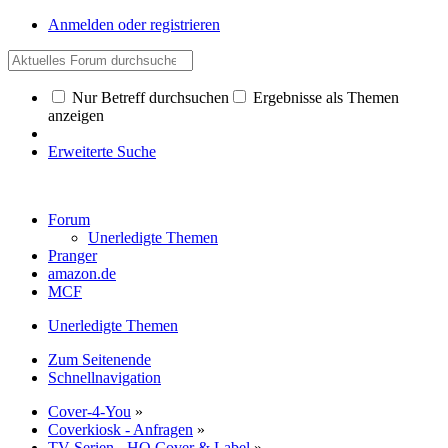
Anmelden oder registrieren
Nur Betreff durchsuchen
Ergebnisse als Themen
anzeigen
Erweiterte Suche
Forum
Unerledigte Themen
Pranger
amazon.de
MCF
Unerledigte Themen
Zum Seitenende
Schnellnavigation
Cover-4-You
»
Coverkiosk - Anfragen
»
TV-Serien - HQ Cover & Label
»