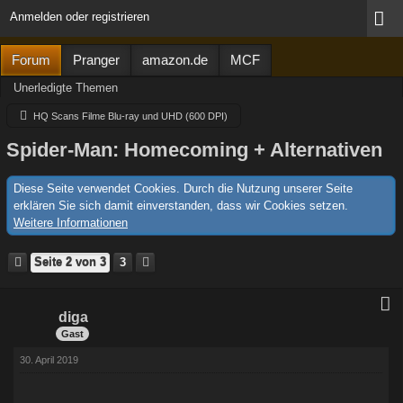
Anmelden oder registrieren
Forum
Pranger
amazon.de
MCF
Unerledigte Themen
HQ Scans Filme Blu-ray und UHD (600 DPI)
Spider-Man: Homecoming + Alternativen
Diese Seite verwendet Cookies. Durch die Nutzung unserer Seite
erklären Sie sich damit einverstanden, dass wir Cookies setzen.
Weitere Informationen
Seite 2 von 3
3
diga
Gast
30. April 2019