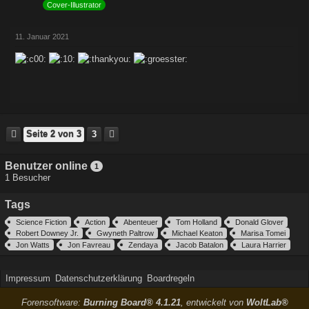
Cover-Illustrator
11. Januar 2021
Seite 2 von 3
3
Benutzer online
1
1 Besucher
Tags
Science Fiction
Action
Abenteuer
Tom Holland
Donald Glover
Robert Downey Jr.
Gwyneth Paltrow
Michael Keaton
Marisa Tomei
Jon Watts
Jon Favreau
Zendaya
Jacob Batalon
Laura Harrier
Impressum
Datenschutzerklärung
Boardregeln
Forensoftware:
Burning Board® 4.1.21
, entwickelt von
WoltLab®