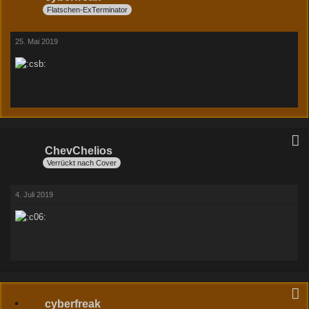
Flatschen-ExTerminator
25. Mai 2019
ChevChelios
Verrückt nach Cover
4. Juli 2019
cyberfreak