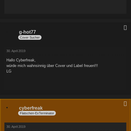
g-hot77
Cover Sucher
30. April 2019
Hallo Cyberfreak,
würde mich wahnsinnig über Cover und Label freuen!!!
LG
cyberfreak
Flatschen-ExTerminator
30. April 2019