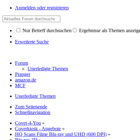
Anmelden oder registrieren
Nur Betreff durchsuchen
Ergebnisse als Themen anzeig
Erweiterte Suche
Forum
Unerledigte Themen
Pranger
amazon.de
MCF
Unerledigte Themen
Zum Seitenende
Schnellnavigation
Cover-4-You
»
Coverkiosk - Angebote
»
HQ Scans Filme Blu-ray und UHD (600 DPI)
»
Blu-ray 3D
»