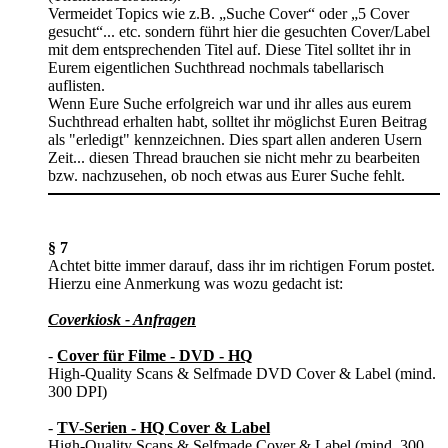
Vermeidet Topics wie z.B. „Suche Cover“ oder „5 Cover
gesucht“... etc. sondern führt hier die gesuchten Cover/Label
mit dem entsprechenden Titel auf. Diese Titel solltet ihr in
Eurem eigentlichen Suchthread nochmals tabellarisch
auflisten.
Wenn Eure Suche erfolgreich war und ihr alles aus eurem
Suchthread erhalten habt, solltet ihr möglichst Euren Beitrag
als "erledigt" kennzeichnen. Dies spart allen anderen Usern
Zeit... diesen Thread brauchen sie nicht mehr zu bearbeiten
bzw. nachzusehen, ob noch etwas aus Eurer Suche fehlt.
§ 7
Achtet bitte immer darauf, dass ihr im richtigen Forum postet.
Hierzu eine Anmerkung was wozu gedacht ist:
Coverkiosk - Anfragen
-
Cover für Filme - DVD - HQ
High-Quality Scans & Selfmade DVD Cover & Label (mind.
300 DPI)
-
TV-Serien - HQ Cover & Label
High-Quality Scans & Selfmade Cover & Label (mind. 300