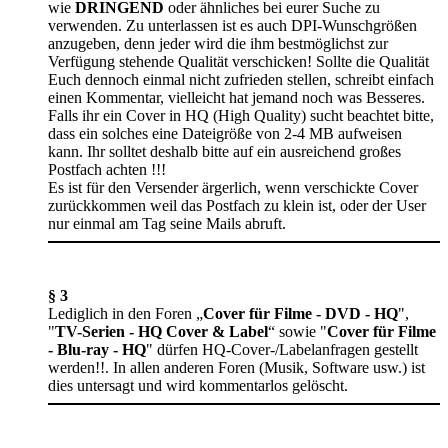
wie
DRINGEND
oder ähnliches bei eurer Suche zu
verwenden. Zu unterlassen ist es auch DPI-Wunschgrößen
anzugeben, denn jeder wird die ihm bestmöglichst zur
Verfügung stehende Qualität verschicken! Sollte die Qualität
Euch dennoch einmal nicht zufrieden stellen, schreibt einfach
einen Kommentar, vielleicht hat jemand noch was Besseres.
Falls ihr ein Cover in HQ (High Quality) sucht beachtet bitte,
dass ein solches eine Dateigröße von 2-4 MB aufweisen
kann. Ihr solltet deshalb bitte auf ein ausreichend großes
Postfach achten !!!
Es ist für den Versender ärgerlich, wenn verschickte Cover
zurückkommen weil das Postfach zu klein ist, oder der User
nur einmal am Tag seine Mails abruft.
§ 3
Lediglich in den Foren „
Cover für Filme - DVD - HQ
",
"
TV-Serien - HQ Cover & Label
“ sowie "
Cover für Filme
- Blu-ray - HQ
" dürfen HQ-Cover-/Labelanfragen gestellt
werden!!. In allen anderen Foren (Musik, Software usw.) ist
dies untersagt und wird kommentarlos gelöscht.