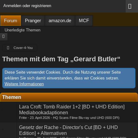
Anmelden oder registrieren
Forum
Pranger
amazon.de
MCF
Unerledigte Themen
Cover-4-You
Themen mit dem Tag „Gerard Butler“
Diese Seite verwendet Cookies. Durch die Nutzung unserer Seite
erklären Sie sich damit einverstanden, dass wir Cookies setzen.
Weitere Informationen
Themen
Lara Croft: Tomb Raider 1+2 [BD + UHD Edition]
Mediabookadaptionen
Fritte
23. April 2026
HQ Scans Filme Blu-ray und UHD (600 DPI)
Gesetz der Rache - Director's Cut [BD + UHD
Edition] + Alternativen