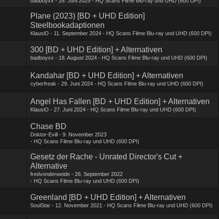
badboyxx
28. Juni 2025
HQ Scans Filme Blu-ray und UHD (600 DPI)
Plane (2023) [BD + UHD Edition]
Steelbookadaptionen
KlausiO
11. September 2024
HQ Scans Filme Blu-ray und UHD (600 DPI)
300 [BD + UHD Edition] + Alternativen
badboyxx
18. August 2024
HQ Scans Filme Blu-ray und UHD (600 DPI)
Kandahar [BD + UHD Edition] + Alternativen
cyberfreak
29. Juni 2024
HQ Scans Filme Blu-ray und UHD (600 DPI)
Angel Has Fallen [BD + UHD Edition] + Alternativen
KlausiO
27. Juni 2024
HQ Scans Filme Blu-ray und UHD (600 DPI)
Chase BD
Doktor-Evill
9. November 2023
HQ Scans Filme Blu-ray und UHD (600 DPI)
Gesetz der Rache - Unrated Director's Cut +
Alternative
fredvonderweide
26. September 2022
HQ Scans Filme Blu-ray und UHD (600 DPI)
Greenland [BD + UHD Edition] + Alternativen
SoulStar
12. November 2021
HQ Scans Filme Blu-ray und UHD (600 DPI)