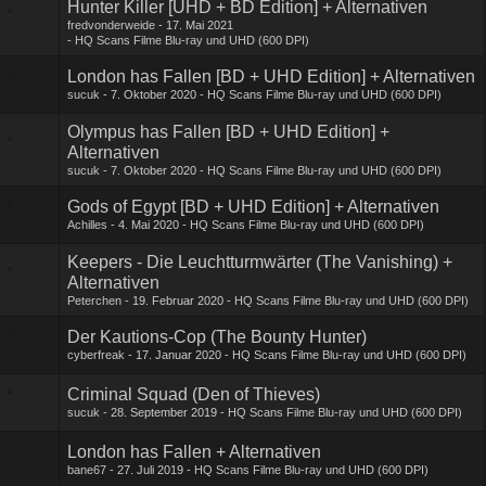
Hunter Killer [UHD + BD Edition] + Alternativen
fredvonderweide
17. Mai 2021
HQ Scans Filme Blu-ray und UHD (600 DPI)
London has Fallen [BD + UHD Edition] + Alternativen
sucuk
7. Oktober 2020
HQ Scans Filme Blu-ray und UHD (600 DPI)
Olympus has Fallen [BD + UHD Edition] +
Alternativen
sucuk
7. Oktober 2020
HQ Scans Filme Blu-ray und UHD (600 DPI)
Gods of Egypt [BD + UHD Edition] + Alternativen
Achilles
4. Mai 2020
HQ Scans Filme Blu-ray und UHD (600 DPI)
Keepers - Die Leuchtturmwärter (The Vanishing) +
Alternativen
Peterchen
19. Februar 2020
HQ Scans Filme Blu-ray und UHD (600 DPI)
Der Kautions-Cop (The Bounty Hunter)
cyberfreak
17. Januar 2020
HQ Scans Filme Blu-ray und UHD (600 DPI)
Criminal Squad (Den of Thieves)
sucuk
28. September 2019
HQ Scans Filme Blu-ray und UHD (600 DPI)
London has Fallen + Alternativen
bane67
27. Juli 2019
HQ Scans Filme Blu-ray und UHD (600 DPI)