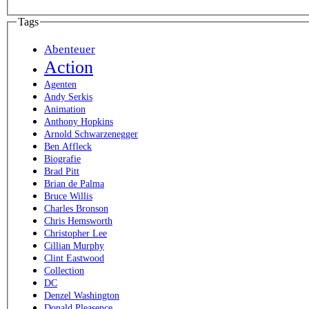
Tags
Abenteuer
Action
Agenten
Andy Serkis
Animation
Anthony Hopkins
Arnold Schwarzenegger
Ben Affleck
Biografie
Brad Pitt
Brian de Palma
Bruce Willis
Charles Bronson
Chris Hemsworth
Christopher Lee
Cillian Murphy
Clint Eastwood
Collection
DC
Denzel Washington
Donald Pleasence