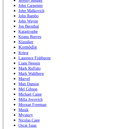
Jeremy Renner
John Carpenter
John Malkovich
John Rambo
John Wayne
Jon Bernthal
Katastrophe
Keanu Reeves
Klassiker
Komödie
Krieg
Laurence Fishburne
Liam Neeson
Mark Ruffalo
Mark Wahlberg
Marvel
Matt Damon
Mel Gibson
Michael Caine
Milla Jovovich
Morgan Freeman
Musik
Mystery
Nicolas Cage
Oscar Isaac