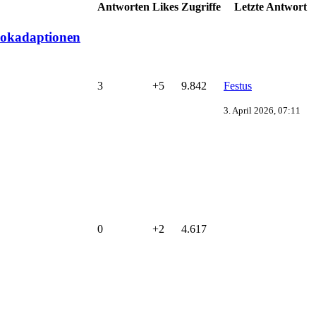
Antworten
Likes
Zugriffe
Letzte Antwort
ookadaptionen
3
+5
9.842
Festus
3. April 2026, 07:11
0
+2
4.617