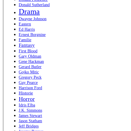
Donald Sutherland
Drama
Dwayne Johnson
Eastern
Ed Harris
Ernest Borgnine
Familie
Fantasy
First Blood
Gary Oldman
Gene Hackman
Gerard Butler
Gojko Mitic
Gregory Peck
Guy Pearce
Harrison Ford
Historie
Horror
Idris Elba
J.K. Simmons
James Stewart
Jason Statham
Jeff Bridges