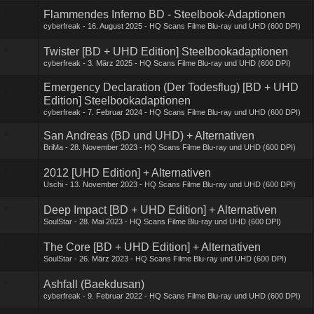
Flammendes Inferno BD - Steelbook-Adaptionen
cyberfreak
16. August 2025
HQ Scans Filme Blu-ray und UHD (600 DPI)
Twister [BD + UHD Edition] Steelbookadaptionen
cyberfreak
3. März 2025
HQ Scans Filme Blu-ray und UHD (600 DPI)
Emergency Declaration (Der Todesflug) [BD + UHD
Edition] Steelbookadaptionen
cyberfreak
7. Februar 2024
HQ Scans Filme Blu-ray und UHD (600 DPI)
San Andreas (BD und UHD) + Alternativen
BriMa
28. November 2023
HQ Scans Filme Blu-ray und UHD (600 DPI)
2012 [UHD Edition] + Alternativen
Uschi
13. November 2023
HQ Scans Filme Blu-ray und UHD (600 DPI)
Deep Impact [BD + UHD Edition] + Alternativen
SoulStar
28. Mai 2023
HQ Scans Filme Blu-ray und UHD (600 DPI)
The Core [BD + UHD Edition] + Alternativen
SoulStar
26. März 2023
HQ Scans Filme Blu-ray und UHD (600 DPI)
Ashfall (Baekdusan)
cyberfreak
9. Februar 2022
HQ Scans Filme Blu-ray und UHD (600 DPI)