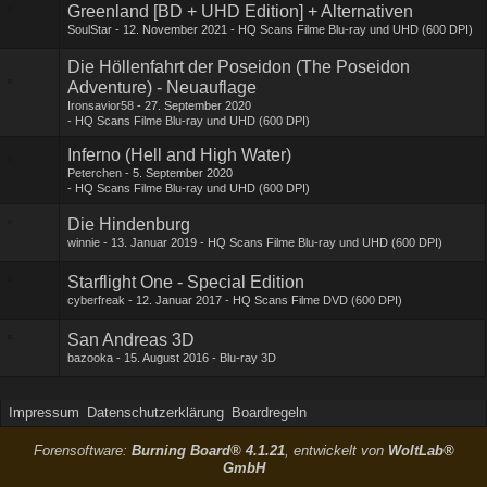
Greenland [BD + UHD Edition] + Alternativen
SoulStar
12. November 2021
HQ Scans Filme Blu-ray und UHD (600 DPI)
Die Höllenfahrt der Poseidon (The Poseidon
Adventure) - Neuauflage
Ironsavior58
27. September 2020
HQ Scans Filme Blu-ray und UHD (600 DPI)
Inferno (Hell and High Water)
Peterchen
5. September 2020
HQ Scans Filme Blu-ray und UHD (600 DPI)
Die Hindenburg
winnie
13. Januar 2019
HQ Scans Filme Blu-ray und UHD (600 DPI)
Starflight One - Special Edition
cyberfreak
12. Januar 2017
HQ Scans Filme DVD (600 DPI)
San Andreas 3D
bazooka
15. August 2016
Blu-ray 3D
Impressum
Datenschutzerklärung
Boardregeln
Forensoftware:
Burning Board® 4.1.21
, entwickelt von
WoltLab®
GmbH