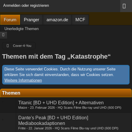
Anmelden oder registrieren
Forum
Pranger
amazon.de
MCF
Unerledigte Themen
Cover-4-You
Themen mit dem Tag „Katastrophe“
Diese Seite verwendet Cookies. Durch die Nutzung unserer Seite
erklären Sie sich damit einverstanden, dass wir Cookies setzen.
Weitere Informationen
Themen
Titanic [BD + UHD Edition] + Alternativen
Matze
23. Februar 2026
HQ Scans Filme Blu-ray und UHD (600 DPI)
Dante's Peak [BD + UHD Edition]
Mediabookadaptionen
Fritte
22. Januar 2026
HQ Scans Filme Blu-ray und UHD (600 DPI)