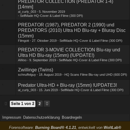
PREDATOR COLLECTION (PREDATOR 1-4)
[14mm]
al_curly_003
5. November 2019
SelfMade HQ-Cover & Label Filme (300 DPI)
PREDATOR (1987), PREDATOR 2 (1990) und
PREDATORS (2010) Ultra HD Blu-ray + Bluray Disc
(15mm)
Filmgott
27. Oktober 2019
SelfMade HQ-Cover & Label Filme (300 DPI)
PREDATOR 3-MOVIE COLLECTION Blu-ray und
Ultra HD Blu-ray (15mm) (!UPDATE!)
AWoo
9. September 2019
SelfMade HQ-Cover & Label Filme (300 DPI)
Zwillinge (Twins)
schnuffelguy
18. August 2019
HQ Scans Filme Blu-ray und UHD (600 DPI)
Predator Ultra-HD + Blu-ray (15mm) !UPDATE3!
al_curly_003
15. Juni 2019
SelfMade HQ-Cover & Label Filme (300 DPI)
Seite 1 von 2
2
Impressum
Datenschutzerklärung
Boardregeln
Forensoftware:
Burning Board® 4.1.21
, entwickelt von
WoltLab®