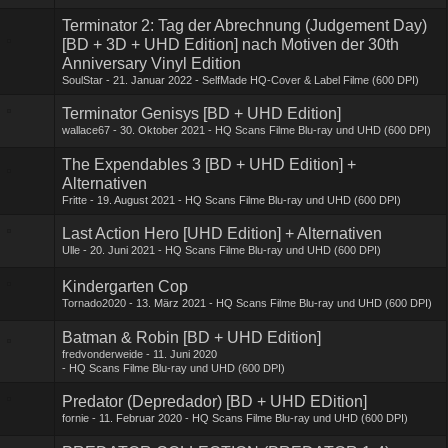
Terminator 2: Tag der Abrechnung (Judgement Day)
[BD + 3D + UHD Edition] nach Motiven der 30th
Anniversary Vinyl Edition
SoulStar
21. Januar 2022
SelfMade HQ-Cover & Label Filme (600 DPI)
Terminator Genisys [BD + UHD Edition]
wallace67
30. Oktober 2021
HQ Scans Filme Blu-ray und UHD (600 DPI)
The Expendables 3 [BD + UHD Edition] +
Alternativen
Fritte
19. August 2021
HQ Scans Filme Blu-ray und UHD (600 DPI)
Last Action Hero [UHD Edition] + Alternativen
Ulle
20. Juni 2021
HQ Scans Filme Blu-ray und UHD (600 DPI)
Kindergarten Cop
Tornado2020
13. März 2021
HQ Scans Filme Blu-ray und UHD (600 DPI)
Batman & Robin [BD + UHD Edition]
fredvonderweide
11. Juni 2020
HQ Scans Filme Blu-ray und UHD (600 DPI)
Predator (Depredador) [BD + UHD EDition]
fornie
11. Februar 2020
HQ Scans Filme Blu-ray und UHD (600 DPI)