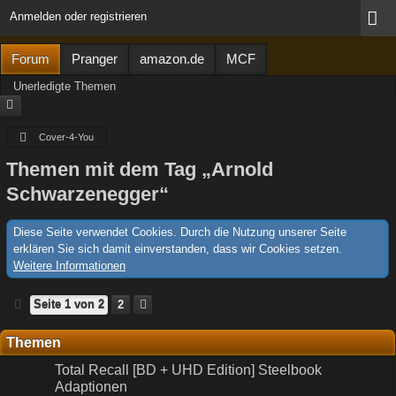
Anmelden oder registrieren
Forum
Pranger
amazon.de
MCF
Unerledigte Themen
Cover-4-You
Themen mit dem Tag „Arnold
Schwarzenegger“
Diese Seite verwendet Cookies. Durch die Nutzung unserer Seite
erklären Sie sich damit einverstanden, dass wir Cookies setzen.
Weitere Informationen
Seite 1 von 2
2
Themen
Total Recall [BD + UHD Edition] Steelbook
Adaptionen