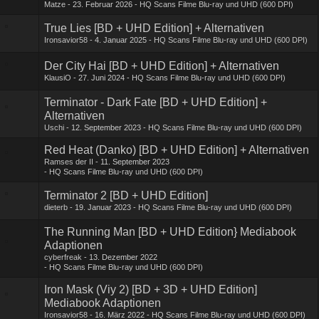
Matze
23. Februar 2026
HQ Scans Filme Blu-ray und UHD (600 DPI)
True Lies [BD + UHD Edition] + Alternativen
Ironsavior58
4. Januar 2025
HQ Scans Filme Blu-ray und UHD (600 DPI)
Der City Hai [BD + UHD Edition] + Alternativen
KlausiO
27. Juni 2024
HQ Scans Filme Blu-ray und UHD (600 DPI)
Terminator - Dark Fate [BD + UHD Edition] +
Alternativen
Uschi
12. September 2023
HQ Scans Filme Blu-ray und UHD (600 DPI)
Red Heat (Danko) [BD + UHD Edition] + Alternativen
Ramses der II
11. September 2023
HQ Scans Filme Blu-ray und UHD (600 DPI)
Terminator 2 [BD + UHD Edition]
dieterb
19. Januar 2023
HQ Scans Filme Blu-ray und UHD (600 DPI)
The Running Man [BD + UHD Edition} Mediabook
Adaptionen
cyberfreak
13. Dezember 2022
HQ Scans Filme Blu-ray und UHD (600 DPI)
Iron Mask (Viy 2) [BD + 3D + UHD Edition]
Mediabook Adaptionen
Ironsavior58
16. März 2022
HQ Scans Filme Blu-ray und UHD (600 DPI)