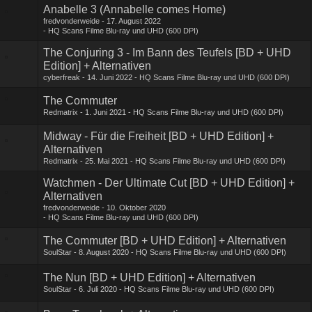
Anabelle 3 (Annabelle comes Home)
fredvonderweide
17. August 2022
HQ Scans Filme Blu-ray und UHD (600 DPI)
The Conjuring 3 - Im Bann des Teufels [BD + UHD
Edition] + Alternativen
cyberfreak
14. Juni 2022
HQ Scans Filme Blu-ray und UHD (600 DPI)
The Commuter
Redmatrix
1. Juni 2021
HQ Scans Filme Blu-ray und UHD (600 DPI)
Midway - Für die Freiheit [BD + UHD Edition] +
Alternativen
Redmatrix
25. Mai 2021
HQ Scans Filme Blu-ray und UHD (600 DPI)
Watchmen - Der Ultimate Cut [BD + UHD Edition] +
Alternativen
fredvonderweide
10. Oktober 2020
HQ Scans Filme Blu-ray und UHD (600 DPI)
The Commuter [BD + UHD Edition] + Alternativen
SoulStar
8. August 2020
HQ Scans Filme Blu-ray und UHD (600 DPI)
The Nun [BD + UHD Edition] + Alternativen
SoulStar
6. Juli 2020
HQ Scans Filme Blu-ray und UHD (600 DPI)