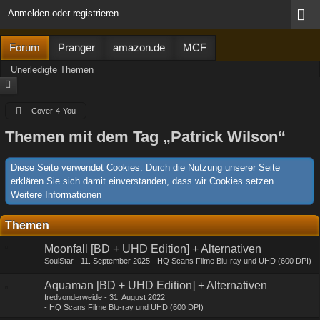
Anmelden oder registrieren
Forum
Pranger
amazon.de
MCF
Unerledigte Themen
Cover-4-You
Themen mit dem Tag „Patrick Wilson“
Diese Seite verwendet Cookies. Durch die Nutzung unserer Seite
erklären Sie sich damit einverstanden, dass wir Cookies setzen.
Weitere Informationen
Themen
Moonfall [BD + UHD Edition] + Alternativen
SoulStar
11. September 2025
HQ Scans Filme Blu-ray und UHD (600 DPI)
Aquaman [BD + UHD Edition] + Alternativen
fredvonderweide
31. August 2022
HQ Scans Filme Blu-ray und UHD (600 DPI)