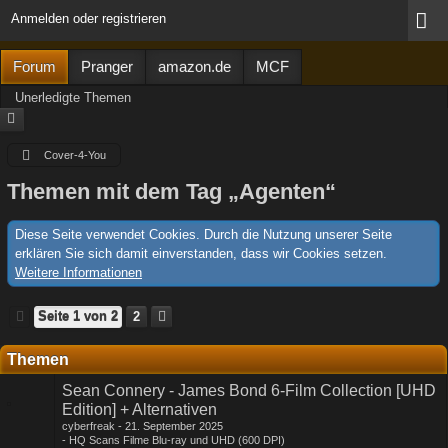
Anmelden oder registrieren
Forum
Pranger
amazon.de
MCF
Unerledigte Themen
Cover-4-You
Themen mit dem Tag „Agenten“
Diese Seite verwendet Cookies. Durch die Nutzung unserer Seite
erklären Sie sich damit einverstanden, dass wir Cookies setzen.
Weitere Informationen
Seite 1 von 2
2
Themen
Sean Connery - James Bond 6-Film Collection [UHD
Edition] + Alternativen
cyberfreak
21. September 2025
HQ Scans Filme Blu-ray und UHD (600 DPI)