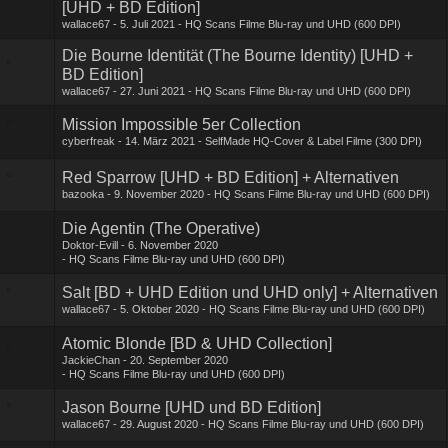
[UHD + BD Edition]
wallace67
5. Juli 2021
HQ Scans Filme Blu-ray und UHD (600 DPI)
Die Bourne Identität (The Bourne Identity) [UHD +
BD Edition]
wallace67
27. Juni 2021
HQ Scans Filme Blu-ray und UHD (600 DPI)
Mission Impossible 5er Collection
cyberfreak
14. März 2021
SelfMade HQ-Cover & Label Filme (300 DPI)
Red Sparrow [UHD + BD Edition] + Alternativen
bazooka
9. November 2020
HQ Scans Filme Blu-ray und UHD (600 DPI)
Die Agentin (The Operative)
Doktor-Evill
6. November 2020
HQ Scans Filme Blu-ray und UHD (600 DPI)
Salt [BD + UHD Edition und UHD only] + Alternativen
wallace67
5. Oktober 2020
HQ Scans Filme Blu-ray und UHD (600 DPI)
Atomic Blonde [BD & UHD Collection]
JackieChan
20. September 2020
HQ Scans Filme Blu-ray und UHD (600 DPI)
Jason Bourne [UHD und BD Edition]
wallace67
29. August 2020
HQ Scans Filme Blu-ray und UHD (600 DPI)