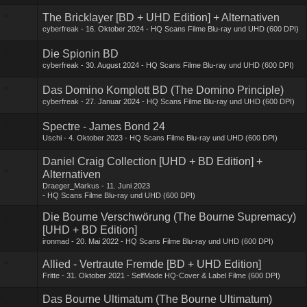
The Bricklayer [BD + UHD Edition] + Alternativen
cyberfreak
16. Oktober 2024
HQ Scans Filme Blu-ray und UHD (600 DPI)
Die Spionin BD
cyberfreak
30. August 2024
HQ Scans Filme Blu-ray und UHD (600 DPI)
Das Domino Komplott BD (The Domino Principle)
cyberfreak
27. Januar 2024
HQ Scans Filme Blu-ray und UHD (600 DPI)
Spectre - James Bond 24
Uschi
4. Oktober 2023
HQ Scans Filme Blu-ray und UHD (600 DPI)
Daniel Craig Collection [UHD + BD Edition] +
Alternativen
Draeger_Markus
11. Juni 2023
HQ Scans Filme Blu-ray und UHD (600 DPI)
Die Bourne Verschwörung (The Bourne Supremacy)
[UHD + BD Edition]
ironmad
20. Mai 2022
HQ Scans Filme Blu-ray und UHD (600 DPI)
Allied - Vertraute Fremde [BD + UHD Edition]
Fritte
31. Oktober 2021
SelfMade HQ-Cover & Label Filme (600 DPI)
Das Bourne Ultimatum (The Bourne Ultimatum)