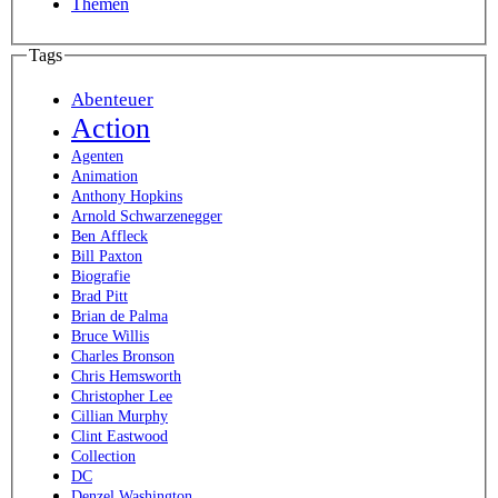
Themen
Tags
Abenteuer
Action
Agenten
Animation
Anthony Hopkins
Arnold Schwarzenegger
Ben Affleck
Bill Paxton
Biografie
Brad Pitt
Brian de Palma
Bruce Willis
Charles Bronson
Chris Hemsworth
Christopher Lee
Cillian Murphy
Clint Eastwood
Collection
DC
Denzel Washington