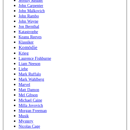
Jeremy Renner
John Carpenter
John Malkovich
John Rambo
John Wayne
Jon Bernthal
Katastrophe
Keanu Reeves
Klassiker
Komödie
Krieg
Laurence Fishburne
Liam Neeson
Liebe
Mark Ruffalo
Mark Wahlberg
Marvel
Matt Damon
Mel Gibson
Michael Caine
Milla Jovovich
Morgan Freeman
Musik
Mystery
Nicolas Cage