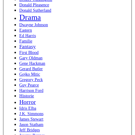
Donald Pleasence
Donald Sutherland
Drama
Dwayne Johnson
Eastern
Ed Harris
Familie
Fantasy
First Blood
Gary Oldman
Gene Hackman
Gerard Butler
Gojko Mitic
Gregory Peck
Guy Pearce
Harrison Ford
Historie
Horror
Idris Elba
J.K. Simmons
James Stewart
Jason Statham
Jeff Bridges