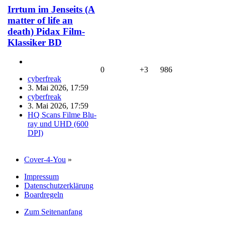
Irrtum im Jenseits (A
matter of life an
death) Pidax Film-
Klassiker BD
0
+3
986
cyberfreak
3. Mai 2026, 17:59
cyberfreak
3. Mai 2026, 17:59
HQ Scans Filme Blu-
ray und UHD (600
DPI)
Cover-4-You
»
Impressum
Datenschutzerklärung
Boardregeln
Zum Seitenanfang