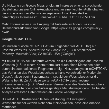
Die Nutzung von Google Maps erfolgt im Interesse einer ansprechenden
Darstellung unserer Online-Angebote und an einer leichten Auffindbarkeit
der von uns auf der Website angegebenen Orte. Dies stellt ein
berechtigtes Interesse im Sinne von Art. 6 Abs. 1 lit. f DSGVO dar.
Mehr Informationen zum Umgang mit Nutzerdaten finden Sie in der
Datenschutzerklärung von Google:
https://policies.google.com/privacy?
hl=de
.
Google reCAPTCHA
Wir nutzen “Google reCAPTCHA” (im Folgenden “reCAPTCHA”) auf
unseren Websites. Anbieter ist die Google Inc., 1600 Amphitheatre
Parkway, Mountain View, CA 94043, USA (“Google”).
Mit reCAPTCHA soll überprüft werden, ob die Dateneingabe auf unseren
Websites (z.B. in einem Kontaktformular) durch einen Menschen oder
durch ein automatisiertes Programm erfolgt. Hierzu analysiert reCAPTCHA
das Verhalten des Websitebesuchers anhand verschiedener Merkmale.
Diese Analyse beginnt automatisch, sobald der Websitebesucher die
Website betritt. Zur Analyse wertet reCAPTCHA verschiedene
Informationen aus (z.B. IP-Adresse, Verweildauer des Websitebesuchers
auf der Website oder vom Nutzer getätigte Mausbewegungen). Die bei der
Analyse erfassten Daten werden an Google weitergeleitet.
Die reCAPTCHA-Analysen laufen vollständig im Hintergrund.
Websitebesucher werden nicht darauf hingewiesen, dass eine Analyse
stattfindet.