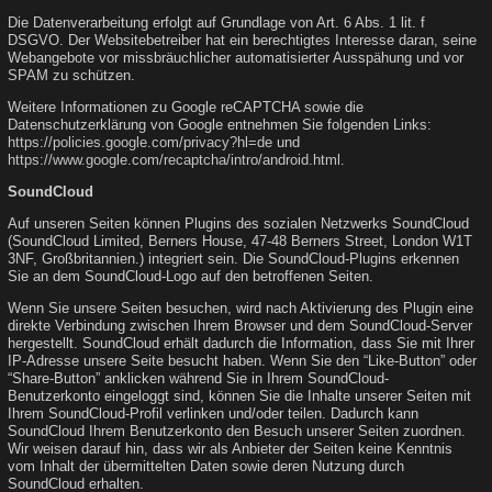
Die Datenverarbeitung erfolgt auf Grundlage von Art. 6 Abs. 1 lit. f
DSGVO. Der Websitebetreiber hat ein berechtigtes Interesse daran, seine
Webangebote vor missbräuchlicher automatisierter Ausspähung und vor
SPAM zu schützen.
Weitere Informationen zu Google reCAPTCHA sowie die
Datenschutzerklärung von Google entnehmen Sie folgenden Links:
https://policies.google.com/privacy?hl=de
und
https://www.google.com/recaptcha/intro/android.html
.
SoundCloud
Auf unseren Seiten können Plugins des sozialen Netzwerks SoundCloud
(SoundCloud Limited, Berners House, 47-48 Berners Street, London W1T
3NF, Großbritannien.) integriert sein. Die SoundCloud-Plugins erkennen
Sie an dem SoundCloud-Logo auf den betroffenen Seiten.
Wenn Sie unsere Seiten besuchen, wird nach Aktivierung des Plugin eine
direkte Verbindung zwischen Ihrem Browser und dem SoundCloud-Server
hergestellt. SoundCloud erhält dadurch die Information, dass Sie mit Ihrer
IP-Adresse unsere Seite besucht haben. Wenn Sie den “Like-Button” oder
“Share-Button” anklicken während Sie in Ihrem SoundCloud-
Benutzerkonto eingeloggt sind, können Sie die Inhalte unserer Seiten mit
Ihrem SoundCloud-Profil verlinken und/oder teilen. Dadurch kann
SoundCloud Ihrem Benutzerkonto den Besuch unserer Seiten zuordnen.
Wir weisen darauf hin, dass wir als Anbieter der Seiten keine Kenntnis
vom Inhalt der übermittelten Daten sowie deren Nutzung durch
SoundCloud erhalten.