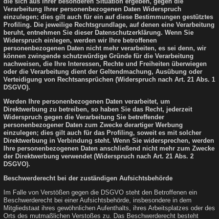
die sich aus Ihrer besonderen Situation ergeben, gegen die
Verarbeitung Ihrer personenbezogenen Daten Widerspruch
einzulegen; dies gilt auch für ein auf diese Bestimmungen gestütztes
Profiling. Die jeweilige Rechtsgrundlage, auf denen eine Verarbeitung
beruht, entnehmen Sie dieser Datenschutzerklärung. Wenn Sie
Widerspruch einlegen, werden wir Ihre betroffenen
personenbezogenen Daten nicht mehr verarbeiten, es sei denn, wir
können zwingende schutzwürdige Gründe für die Verarbeitung
nachweisen, die Ihre Interessen, Rechte und Freiheiten überwiegen
oder die Verarbeitung dient der Geltendmachung, Ausübung oder
Verteidigung von Rechtsansprüchen (Widerspruch nach Art. 21 Abs. 1
DSGVO).
Werden Ihre personenbezogenen Daten verarbeitet, um
Direktwerbung zu betreiben, so haben Sie das Recht, jederzeit
Widerspruch gegen die Verarbeitung Sie betreffender
personenbezogener Daten zum Zwecke derartiger Werbung
einzulegen; dies gilt auch für das Profiling, soweit es mit solcher
Direktwerbung in Verbindung steht. Wenn Sie widersprechen, werden
Ihre personenbezogenen Daten anschließend nicht mehr zum Zwecke
der Direktwerbung verwendet (Widerspruch nach Art. 21 Abs. 2
DSGVO).
Beschwerderecht bei der zuständigen Aufsichtsbehörde
Im Falle von Verstößen gegen die DSGVO steht den Betroffenen ein
Beschwerderecht bei einer Aufsichtsbehörde, insbesondere in dem
Mitgliedstaat ihres gewöhnlichen Aufenthalts, ihres Arbeitsplatzes oder des
Orts des mutmaßlichen Verstoßes zu. Das Beschwerderecht besteht