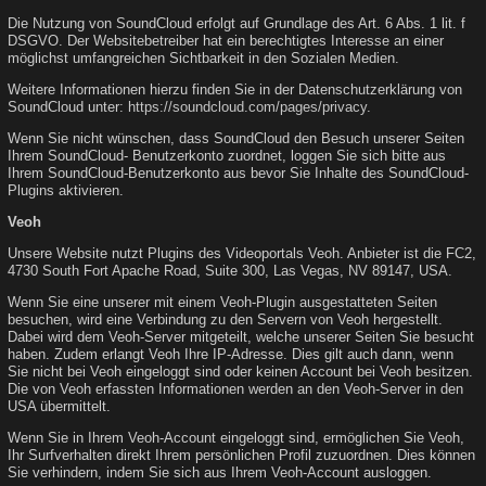
Die Nutzung von SoundCloud erfolgt auf Grundlage des Art. 6 Abs. 1 lit. f
DSGVO. Der Websitebetreiber hat ein berechtigtes Interesse an einer
möglichst umfangreichen Sichtbarkeit in den Sozialen Medien.
Weitere Informationen hierzu finden Sie in der Datenschutzerklärung von
SoundCloud unter:
https://soundcloud.com/pages/privacy
.
Wenn Sie nicht wünschen, dass SoundCloud den Besuch unserer Seiten
Ihrem SoundCloud- Benutzerkonto zuordnet, loggen Sie sich bitte aus
Ihrem SoundCloud-Benutzerkonto aus bevor Sie Inhalte des SoundCloud-
Plugins aktivieren.
Veoh
Unsere Website nutzt Plugins des Videoportals Veoh. Anbieter ist die FC2,
4730 South Fort Apache Road, Suite 300, Las Vegas, NV 89147, USA.
Wenn Sie eine unserer mit einem Veoh-Plugin ausgestatteten Seiten
besuchen, wird eine Verbindung zu den Servern von Veoh hergestellt.
Dabei wird dem Veoh-Server mitgeteilt, welche unserer Seiten Sie besucht
haben. Zudem erlangt Veoh Ihre IP-Adresse. Dies gilt auch dann, wenn
Sie nicht bei Veoh eingeloggt sind oder keinen Account bei Veoh besitzen.
Die von Veoh erfassten Informationen werden an den Veoh-Server in den
USA übermittelt.
Wenn Sie in Ihrem Veoh-Account eingeloggt sind, ermöglichen Sie Veoh,
Ihr Surfverhalten direkt Ihrem persönlichen Profil zuzuordnen. Dies können
Sie verhindern, indem Sie sich aus Ihrem Veoh-Account ausloggen.