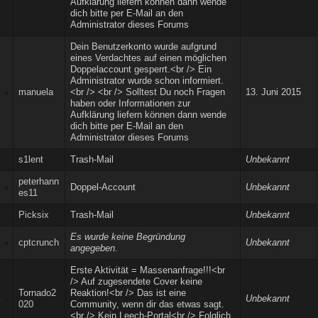
Aufklärung liefern können dann wende
dich bitte per E-Mail an den
Administrator dieses Forums
Dein Benutzerkonto wurde aufgrund
eines Verdachtes auf einen möglichen
Doppelaccount gesperrt.<br /> Ein
Administrator wurde schon informiert.
manuela
<br /> <br /> Solltest Du noch Fragen
13. Juni 2015
haben oder Informationen zur
Aufklärung liefern können dann wende
dich bitte per E-Mail an den
Administrator dieses Forums
s1lent
Trash-Mail
Unbekannt
peterhann
Doppel-Account
Unbekannt
es11
Picksix
Trash-Mail
Unbekannt
Es wurde keine Begründung
cptcrunch
Unbekannt
angegeben.
Erste Aktivität = Massenanfrage!!!<br
/> Auf zugesendete Cover keine
Tornado2
Reaktion!<br /> Das ist eine
Unbekannt
020
Community, wenn dir das etwas sagt.
<br /> Kein Leech-Portal<br /> Folglich