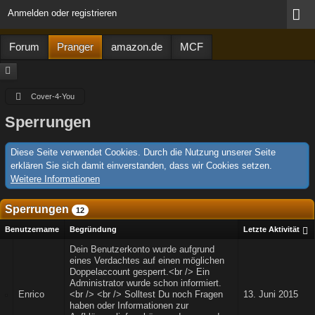
Anmelden oder registrieren
Forum
Pranger
amazon.de
MCF
Cover-4-You
Sperrungen
Diese Seite verwendet Cookies. Durch die Nutzung unserer Seite
erklären Sie sich damit einverstanden, dass wir Cookies setzen.
Weitere Informationen
Sperrungen
12
Benutzername
Begründung
Letzte Aktivität
Dein Benutzerkonto wurde aufgrund
eines Verdachtes auf einen möglichen
Doppelaccount gesperrt.<br /> Ein
Administrator wurde schon informiert.
Enrico
<br /> <br /> Solltest Du noch Fragen
13. Juni 2015
haben oder Informationen zur