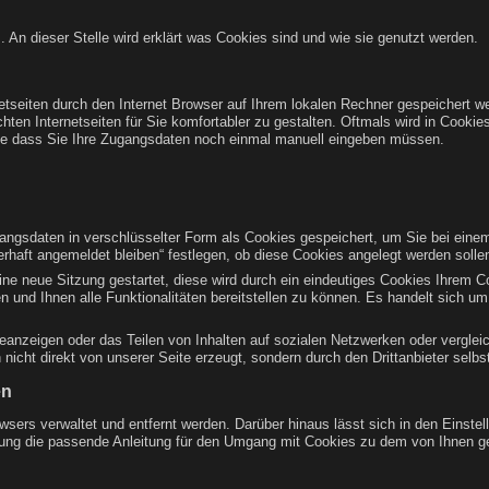
. An dieser Stelle wird erklärt was Cookies sind und wie sie genutzt werden.
netseiten durch den Internet Browser auf Ihrem lokalen Rechner gespeichert we
en Internetseiten für Sie komfortabler zu gestalten. Oftmals wird in Cookies
ne dass Sie Ihre Zugangsdaten noch einmal manuell eingeben müssen.
ngsdaten in verschlüsselter Form als Cookies gespeichert, um Sie bei einem
rhaft angemeldet bleiben“ festlegen, ob diese Cookies angelegt werden solle
eine neue Sitzung gestartet, diese wird durch ein eindeutiges Cookies Ihrem 
n und Ihnen alle Funktionalitäten bereitstellen zu können. Es handelt sich 
eanzeigen oder das Teilen von Inhalten auf sozialen Netzwerken oder verglei
icht direkt von unserer Seite erzeugt, sondern durch den Drittanbieter selbs
en
owsers verwaltet und entfernt werden. Darüber hinaus lässt sich in den Einst
stung die passende Anleitung für den Umgang mit Cookies zu dem von Ihnen ge