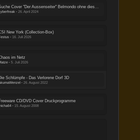
Suche Cover ''Der Aussenseiter'' Belmondo ohne diesen Edition Schriftzug
cyberfreak
-
26. April 2024
CSI New York (Collection-Box)
Festus
-
16. Juli 2026
Chaos im Netz
Matze
-
5. Juli 2026
Die Schlümpfe - Das Verlorene Dorf 3D
AkumaWenzel
-
26. August 2022
Freeware CD/DVD Cover Druckprogramme
micha64
-
15. August 2008