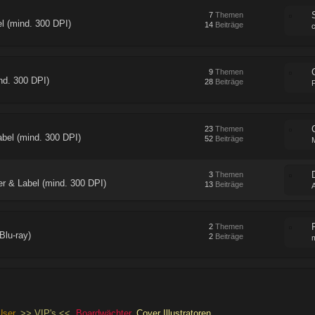
7
Themen
l (mind. 300 DPI)
14
Beiträge
9
Themen
nd. 300 DPI)
28
Beiträge
23
Themen
bel (mind. 300 DPI)
52
Beiträge
3
Themen
r & Label (mind. 300 DPI)
13
Beiträge
2
Themen
Blu-ray)
2
Beiträge
User
>> VIP's <<
Boardwächter
Cover Illustratoren