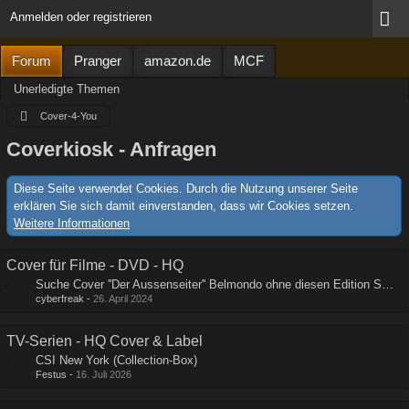
Anmelden oder registrieren
Forum
Pranger
amazon.de
MCF
Unerledigte Themen
Cover-4-You
Coverkiosk - Anfragen
Diese Seite verwendet Cookies. Durch die Nutzung unserer Seite
erklären Sie sich damit einverstanden, dass wir Cookies setzen.
Weitere Informationen
Cover für Filme - DVD - HQ
Suche Cover ''Der Aussenseiter'' Belmondo ohne diesen Edition Schriftzug
cyberfreak
-
26. April 2024
TV-Serien - HQ Cover & Label
CSI New York (Collection-Box)
Festus
-
16. Juli 2026