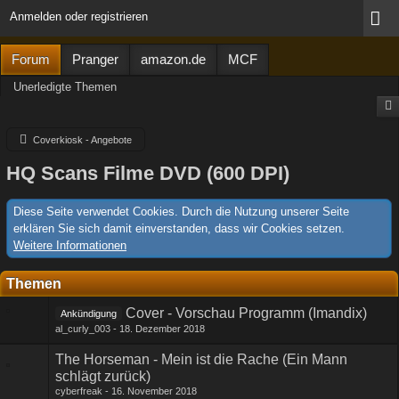
Anmelden oder registrieren
Forum
Pranger
amazon.de
MCF
Unerledigte Themen
Coverkiosk - Angebote
HQ Scans Filme DVD (600 DPI)
Diese Seite verwendet Cookies. Durch die Nutzung unserer Seite
erklären Sie sich damit einverstanden, dass wir Cookies setzen.
Weitere Informationen
Themen
Cover - Vorschau Programm (Imandix)
Ankündigung
al_curly_003
18. Dezember 2018
The Horseman - Mein ist die Rache (Ein Mann
schlägt zurück)
cyberfreak
16. November 2018