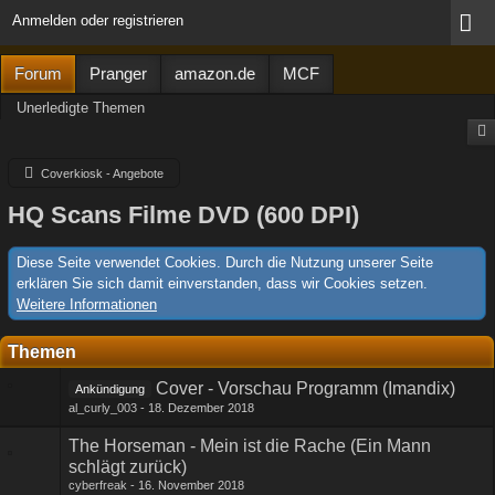
Anmelden oder registrieren
Forum
Pranger
amazon.de
MCF
Unerledigte Themen
Coverkiosk - Angebote
HQ Scans Filme DVD (600 DPI)
Diese Seite verwendet Cookies. Durch die Nutzung unserer Seite
erklären Sie sich damit einverstanden, dass wir Cookies setzen.
Weitere Informationen
Themen
Cover - Vorschau Programm (Imandix)
Ankündigung
al_curly_003
18. Dezember 2018
The Horseman - Mein ist die Rache (Ein Mann
schlägt zurück)
cyberfreak
16. November 2018