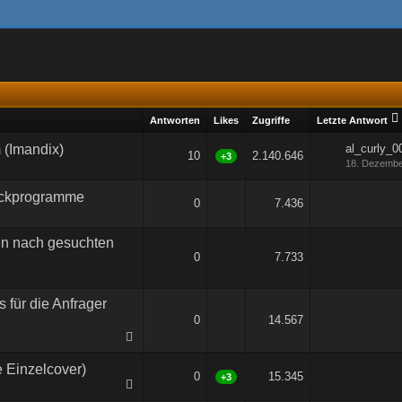
Antworten
Likes
Zugriffe
Letzte Antwort
 (Imandix)
al_curly_0
10
2.140.646
+3
18. Dezembe
ckprogramme
0
7.436
n nach gesuchten
0
7.733
für die Anfrager
0
14.567
e Einzelcover)
0
15.345
+3