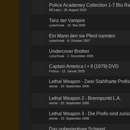
Police Academey Collection 1-7 Blu R
MCzako
28. August 2025
Tanz der Vampire
cyberfreak
20. Mai 2006
Ein Mann den sie Pferd nannten
cyberfreak
8. Oktober 2007
Undercover Brother
cyberfreak
2. Dezember 2005
Captain America I + II (1979) DVD
Festus
12. Januar 2025
Lethal Weapon - Zwei Stahlharte Profis
winnie
20. September 2006
Lethal Weapon 2 - Brennpunkt L.A.
winnie
20. September 2006
Lethal Weapon 3 - Die Profis sind zurü
winnie
20. September 2006
Das unbesiegbare Schwert