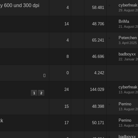
ay 600 und 300 dpi
cyberfreak
4
58.481
29. August 2
BriMa
14
48.706
21. August 2
Peterchen
4
65.241
3. April 2025
badboyxx
8
46.696
22. Januar 
0
4.242
cyberfreak
24
144.029
13. August 2
1
2
Perrino
15
48.398
13. August 2
ck
Perrino
17
50.171
13. August 2
badboyxx