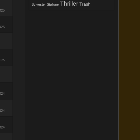
Thriller
Trash
Sylvester Stallone
025
025
2025
024
024
024