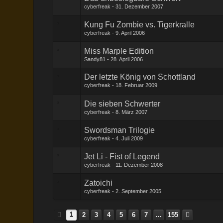
cyberfreak
31. Dezember 2007
Kung Fu Zombie vs. Tigerkralle
cyberfreak
9. April 2006
Miss Marple Edition
Sandy81
28. April 2006
Der letzte König von Schottland
cyberfreak
18. Februar 2009
Die sieben Schwerter
cyberfreak
8. März 2007
Swordsman Trilogie
cyberfreak
4. Juli 2009
Jet Li - Fist of Legend
cyberfreak
11. Dezember 2008
Zatoichi
cyberfreak
2. September 2005
1
2
3
4
5
6
7
…
155