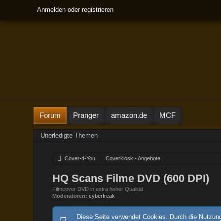
Anmelden oder registrieren
Forum
Pranger
amazon.de
MCF
Unerledigte Themen
Cover-4-You
Coverkiosk - Angebote
HQ Scans Filme DVD (600 DPI)
Filmcover DVD in extra hoher Qualität
Moderatoren:
cyberfreak
Diese Seite verwendet Cookies. Durch die Nutzung