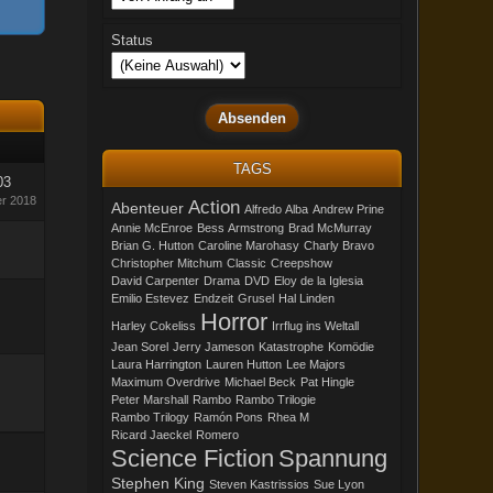
Status
TAGS
03
r 2018
Action
Abenteuer
Alfredo Alba
Andrew Prine
Annie McEnroe
Bess Armstrong
Brad McMurray
Brian G. Hutton
Caroline Marohasy
Charly Bravo
Christopher Mitchum
Classic
Creepshow
David Carpenter
Drama
DVD
Eloy de la Iglesia
Emilio Estevez
Endzeit
Grusel
Hal Linden
Horror
Harley Cokeliss
Irrflug ins Weltall
Jean Sorel
Jerry Jameson
Katastrophe
Komödie
Laura Harrington
Lauren Hutton
Lee Majors
Maximum Overdrive
Michael Beck
Pat Hingle
Peter Marshall
Rambo
Rambo Trilogie
Rambo Trilogy
Ramón Pons
Rhea M
Ricard Jaeckel
Romero
Science Fiction
Spannung
Stephen King
Steven Kastrissios
Sue Lyon