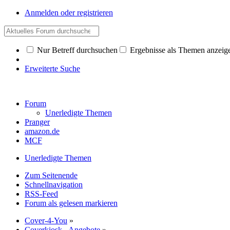
Anmelden oder registrieren
Nur Betreff durchsuchen
Ergebnisse als Themen anzeig
Erweiterte Suche
Forum
Unerledigte Themen
Pranger
amazon.de
MCF
Unerledigte Themen
Zum Seitenende
Schnellnavigation
RSS-Feed
Forum als gelesen markieren
Cover-4-You
»
Coverkiosk - Angebote
»