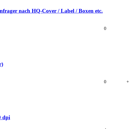
frager nach HQ-Cover / Label / Boxen etc.
0
r)
0
+
0 dpi