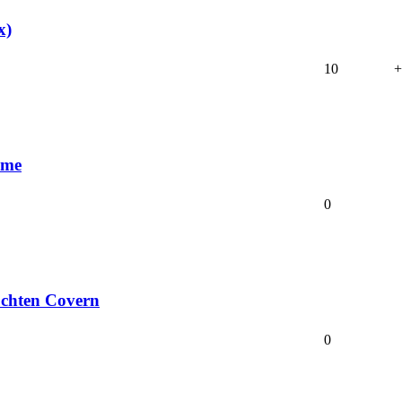
x)
10
+
mme
0
uchten Covern
0