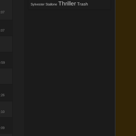
Thriller
Trash
Sylvester Stallone
0:07
0:07
0:59
9:26
7:10
7:09