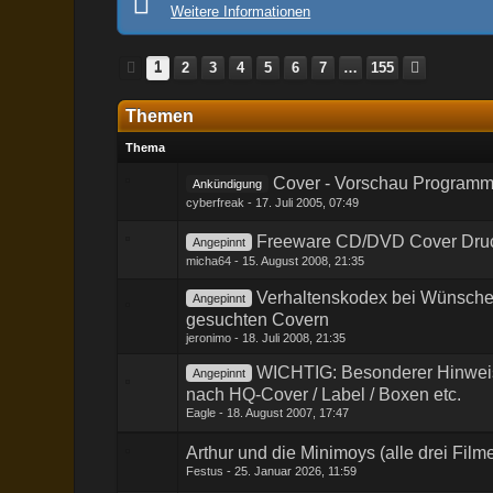
Weitere Informationen
1
2
3
4
5
6
7
…
155
Themen
Thema
Cover - Vorschau Programm
Ankündigung
cyberfreak
17. Juli 2005, 07:49
Freeware CD/DVD Cover Dru
Angepinnt
micha64
15. August 2008, 21:35
Verhaltenskodex bei Wünsch
Angepinnt
gesuchten Covern
jeronimo
18. Juli 2008, 21:35
WICHTIG: Besonderer Hinweis 
Angepinnt
nach HQ-Cover / Label / Boxen etc.
Eagle
18. August 2007, 17:47
Arthur und die Minimoys (alle drei Film
Festus
25. Januar 2026, 11:59