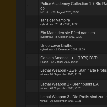
Police Academey Collection 1-7 Blu R
dpi
MCzako
28. August 2025, 09:30
Tanz der Vampire
cyberfreak
20. Mai 2006, 17:38
Ein Mann den sie Pferd nannten
cyberfreak
8. Oktober 2007, 23:22
Undercover Brother
cyberfreak
2. Dezember 2005, 21:09
Captain America I + II (1979) DVD
Festus
12. Januar 2025, 09:39
Lethal Weapon - Zwei Stahlharte Profis
winnie
20. September 2006, 21:27
Lethal Weapon 2 - Brennpunkt L.A.
winnie
20. September 2006, 21:29
Lethal Weapon 3 - Die Profis sind zurü
winnie
20. September 2006, 21:31