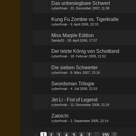
Das unbesiegbare Schwert
cyberfreak
31. Dezember 2007, 11:38
Kung Fu Zombie vs. Tigerkralle
cyberfreak
9. April 2006, 20:33
Miss Marple Edition
Sandy81
28. April 2006, 17:57
Der letzte König von Schottland
cyberfreak
18. Februar 2009, 21:52
Die sieben Schwerter
cyberfreak
8. März 2007, 23:16
Swordsman Trilogie
cyberfreak
4. Juli 2009, 22:53
Jet Li - Fist of Legend
cyberfreak
11. Dezember 2008, 21:24
Zatoichi
cyberfreak
2. September 2005, 22:14
1
2
3
4
5
6
7
…
155