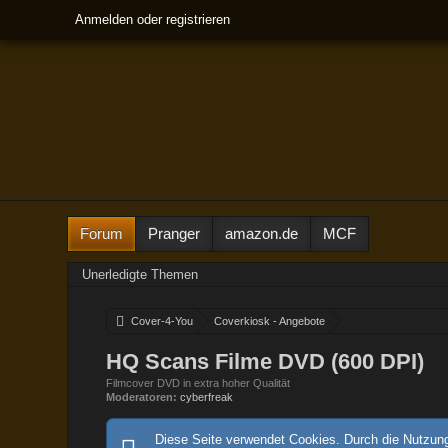
Anmelden oder registrieren
Forum
Pranger
amazon.de
MCF
Unerledigte Themen
Cover-4-You
Coverkiosk - Angebote
HQ Scans Filme DVD (600 DPI)
Filmcover DVD in extra hoher Qualität
Moderatoren:
cyberfreak
Diese Seite verwendet Cookies. Durch die Nutzung