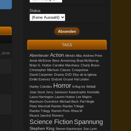
Status
TAGS
, 20:54
Action
Abenteuer
Alfredo Alba
Andrew Prine
Annie McEnroe
Bess Armstrong
Brad McMurray
Brian G. Hutton
Caroline Marohasy
Charly Bravo
Christopher Mitchum
Classic
Creepshow
David Carpenter
Drama
DVD
Eloy de la Iglesia
Emilio Estevez
Endzeit
Grusel
Hal Linden
Horror
Harley Cokeliss
Irrflug ins Weltall
Jean Sorel
Jerry Jameson
Katastrophe
Komödie
Laura Harrington
Lauren Hutton
Lee Majors
Maximum Overdrive
Michael Beck
Pat Hingle
Peter Marshall
Rambo
Rambo Trilogie
Rambo Trilogy
Ramón Pons
Rhea M
Ricard Jaeckel
Romero
Science Fiction
Spannung
Stephen King
Steven Kastrissios
Sue Lyon