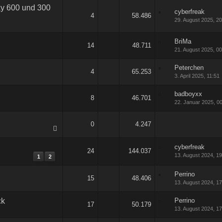
ay 600 und 300
cyberfreak
4
58.486
29. August 2025, 2
BriMa
14
48.711
21. August 2025, 0
Peterchen
4
65.253
3. April 2025, 11:51
badboyxx
8
46.701
22. Januar 2025, 0
0
4.247
cyberfreak
24
144.037
13. August 2024, 1
1
2
Perrino
15
48.406
13. August 2024, 1
ck
Perrino
17
50.179
13. August 2024, 1