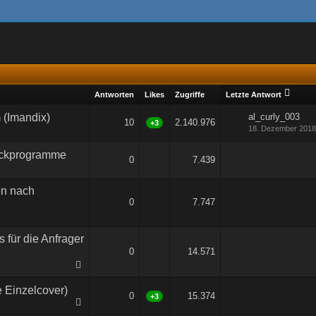
Antworten
Likes
Zugriffe
Letzte Antwort
 (Imandix)
al_curly_003
10
2.140.976
+3
18. Dezember 2018
ckprogramme
0
7.439
en nach
0
7.747
für die Anfrager
0
14.571
e Einzelcover)
0
15.374
+3