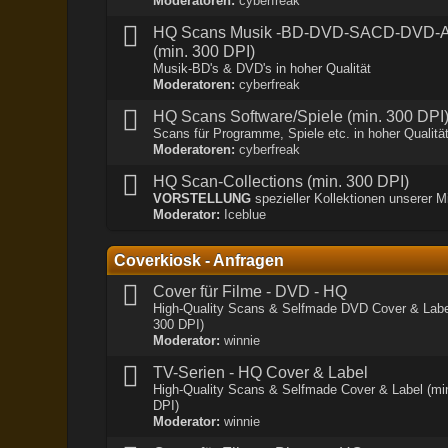
Moderatoren:
cyberfreak
HQ Scans Musik -BD-DVD-SACD-DVD-
(min. 300 DPI)
Musik-BD's & DVD's in hoher Qualität
Moderatoren:
cyberfreak
HQ Scans Software/Spiele (min. 300 DPI
Scans für Programme, Spiele etc. in hoher Qualitä
Moderatoren:
cyberfreak
HQ Scan-Collections (min. 300 DPI)
VORSTELLUNG
spezieller Kollektionen unserer Mi
Moderator:
Iceblue
Coverkiosk - Anfragen
Cover für Filme - DVD - HQ
High-Quality Scans & Selfmade DVD Cover & Labe
300 DPI)
Moderator:
winnie
TV-Serien - HQ Cover & Label
High-Quality Scans & Selfmade Cover & Label (mi
DPI)
Moderator:
winnie