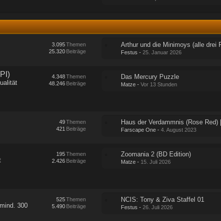
3.095
Themen
25.320
Beiträge
Festus
-
25. Januar 2026
PI)
Das Mercury Puzzle
4.348
Themen
ualität
48.246
Beiträge
Matze
-
Vor 13 Stunden
49
Themen
421
Beiträge
Farscape One
-
4. August 2023
Zoomania 2 (BD Edition)
195
Themen
t
2.426
Beiträge
Matze
-
15. Juli 2026
NCIS: Tony & Ziva Staffel 01
525
Themen
 mind. 300
5.490
Beiträge
Festus
-
26. Juli 2026