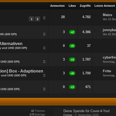
Antworten
Likes
Zugriffe
Letzte Antwort
Matze
28
4.782
1
2
Vor 13 S
jonnyba
3
4.386
+2
HD (600 DPI)
Vor 22 S
Alternativen
0
37
+5
y und UHD (600 DPI)
cyberfr
3
1.787
+3
 UHD (600 DPI)
Sonntag, 
ion] Box - Adaptionen
Fritte
3
1.700
+6
y und UHD (600 DPI)
Sonntag, 
0
471
+3
 UHD (600 DPI)
Deine Spende für Cover-4-You!
42
Themen
175
Beiträge
Festus
-
3. September 2025