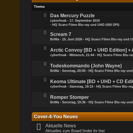
Thema
Das Mercury Puzzle
cyberfreak
17. September 2010
HQ Scans Filme Blu-ray und UHD (600 DPI)
Scream 7
BriMa
15. Juni 2026
HQ Scans Filme Blu-ray und U
Arctic Convoy [BD + UHD Edition] + 
cyberfreak
Mittwoch, 21:44
HQ Scans Filme Blu-ra
Todeskommando (John Wayne)
BriMa
Sonntag, 20:05
HQ Scans Filme Blu-ray und
Keoma Ultimate [BD + UHD + CD Edit
cyberfreak
Samstag, 19:15
HQ Scans Filme Blu-ra
Romper Stomper
BriMa
Sonntag, 19:36
HQ Scans Filme Blu-ray und
Cover-4-You Neues
Aktuelle News
Aktuelles zum Board findet ihr hier