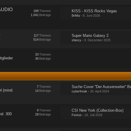
AUDIO
KISS - KISS Rocks Vegas
189
Themen
1.041
Beiträge
BriMa
-
8. Juni 2026
)
Super Mario Galaxy 2
117
Themen
t
514
Beiträge
sfancy
-
9. Dezember 2025
33
Themen
tglieder
36
Beiträge
7
Themen
l (mind.
14
Beiträge
cyberfreak
-
26. April 2024
CSI New York (Collection-Box)
9
Themen
nd. 300
28
Beiträge
Festus
-
16. Juli 2026