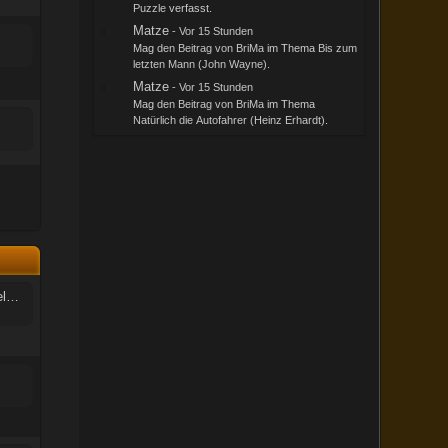
Puzzle
verfasst.
Matze
-
Vor 15 Stunden
Mag
den Beitrag von
BriMa
im Thema
Bis zum
letzten Mann (John Wayne)
.
Matze
-
Vor 15 Stunden
Mag
den Beitrag von
BriMa
im Thema
Natürlich die Autofahrer (Heinz Erhardt)
.
Suche Cover ''Der Aussenseiter'' Belmondo ohne diesen Edition Schriftzug