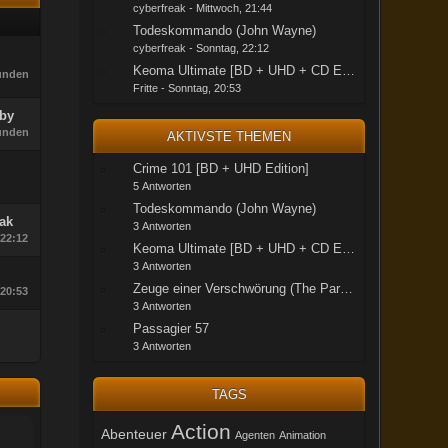
cyberfreak
-
Mittwoch, 21:44
Todeskommando (John Wayne)
cyberfreak
-
Sonntag, 22:12
Keoma Ultimate [BD + UHD + CD Edition] Box - Adap
tunden
Fritte
-
Sonntag, 20:53
by
tunden
AKTIVSTE THEMEN
Crime 101 [BD + UHD Edition]
5 Antworten
Todeskommando (John Wayne)
eak
3 Antworten
22:12
Keoma Ultimate [BD + UHD + CD Edition] Box - Adap
3 Antworten
Zeuge einer Verschwörung (The Parallax View) BD + A
20:53
3 Antworten
Passagier 57
3 Antworten
TAGS
Action
Abenteuer
Agenten
Animation