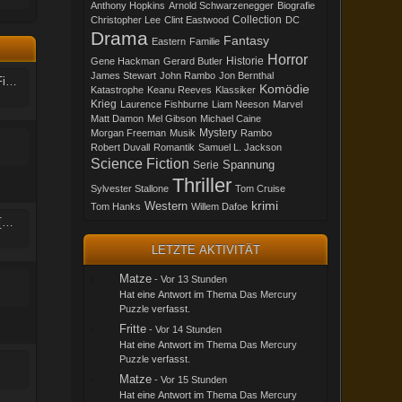
Anthony Hopkins
Arnold Schwarzenegger
Biografie
Collection
Christopher Lee
Clint Eastwood
DC
Drama
Fantasy
Eastern
Familie
Horror
Historie
Gene Hackman
Gerard Butler
James Stewart
John Rambo
Jon Bernthal
Arthur und die Minimoys (alle drei Filme Einzelcover)
Komödie
Katastrophe
Keanu Reeves
Klassiker
Krieg
Laurence Fishburne
Liam Neeson
Marvel
Matt Damon
Mel Gibson
Michael Caine
Mystery
Morgan Freeman
Musik
Rambo
Robert Duvall
Romantik
Samuel L. Jackson
Science Fiction
Spannung
Serie
Thriller
Sylvester Stallone
Tom Cruise
krimi
Western
Tom Hanks
Willem Dafoe
Haus der Verdammnis (Rose Red) [Stephen King]
LETZTE AKTIVITÄT
Matze
-
Vor 13 Stunden
Hat eine Antwort im Thema
Das Mercury
Puzzle
verfasst.
Fritte
-
Vor 14 Stunden
Hat eine Antwort im Thema
Das Mercury
Puzzle
verfasst.
Matze
-
Vor 15 Stunden
Hat eine Antwort im Thema
Das Mercury